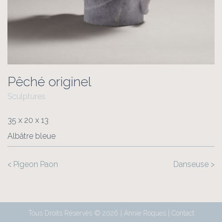
Pêché originel
Sculptures
35 x 20 x 13
Albâtre bleue
< Pigeon Paon
Danseuse >
Tous Droits Réservés © 2026 | Annie Roques |
Contact