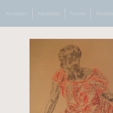
Acryliques
Aquarelles
Fusains
Modela