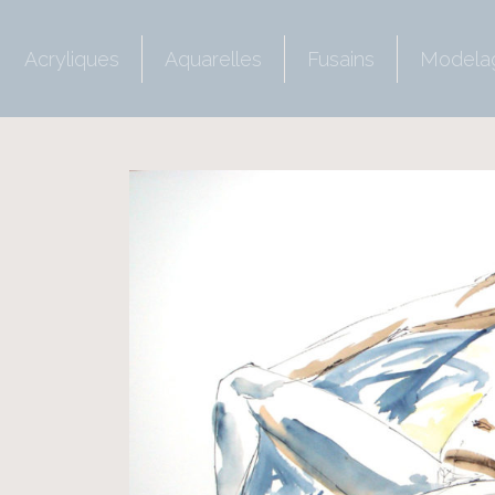
Acryliques
Aquarelles
Fusains
Modela